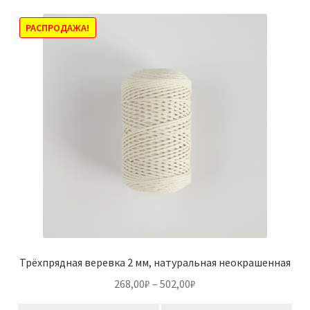
РАСПРОДАЖА!
Трёхпрядная веревка 2 мм, натуральная неокрашенная
Диапазон
268,00
₽
–
502,00
₽
цен: