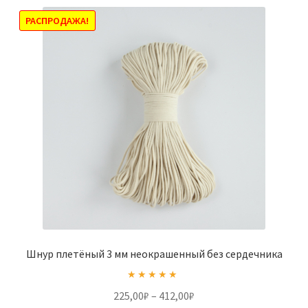
вариаций.
Опции
РАСПРОДАЖА!
можно
выбрать
на
странице
товара.
Шнур плетёный 3 мм неокрашенный без сердечника
Оценка
5.00
Диапазон
225,00
₽
–
412,00
₽
из 5