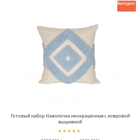
вариаций.
Выгодно
Опции
можно
выбрать
на
странице
товара.
Готовый набор Наволочка неокрашенная с ковровой
вышивкой
Оценка
5.00