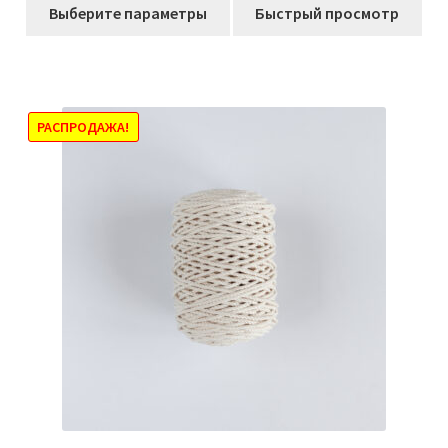
Этот
268,00₽
Выберите параметры
Быстрый просмотр
товар
–
имеет
502,00₽
несколько
вариаций.
Опции
РАСПРОДАЖА!
можно
выбрать
на
странице
товара.