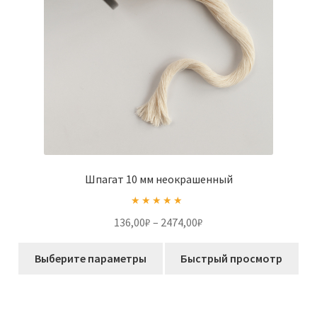
Шпагат 10 мм неокрашенный
Оценка
5.00
Диапазон
136,00
₽
–
2474,00
₽
из 5
цен:
Этот
136,00₽
Выберите параметры
Быстрый просмотр
товар
–
имеет
2474,00₽
несколько