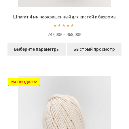
Шпагат 4 мм неокрашенный для кистей и бахромы
Оценка
5.00
Диапазон
247,00
₽
–
468,00
₽
из 5
цен:
Этот
247,00₽
Выберите параметры
Быстрый просмотр
товар
–
имеет
468,00₽
несколько
вариаций.
Опции
РАСПРОДАЖА!
можно
выбрать
на
странице
товара.