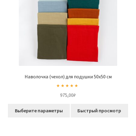
странице
товара.
Наволочка (чехол) для подушки 50х50 см
Оценка
5.00
975,00
₽
из 5
Этот
Выберите параметры
Быстрый просмотр
товар
имеет
несколько