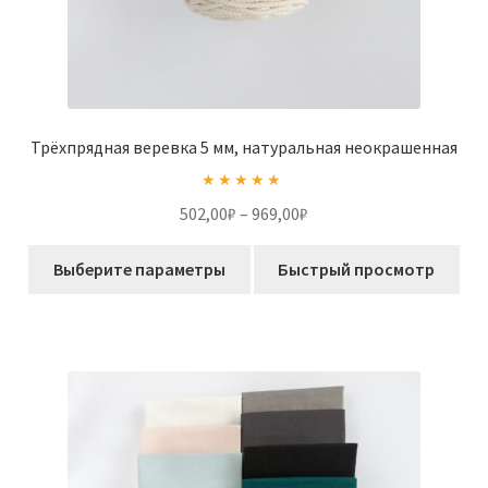
Трёхпрядная веревка 5 мм, натуральная неокрашенная
Оценка
5.00
Диапазон
502,00
₽
–
969,00
₽
из 5
цен:
Этот
502,00₽
Выберите параметры
Быстрый просмотр
товар
–
имеет
969,00₽
несколько
вариаций.
Опции
можно
выбрать
на