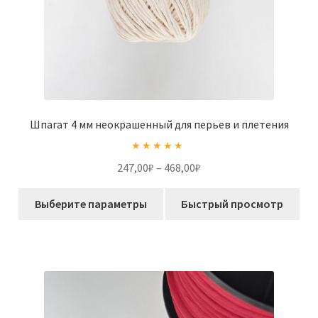
Шпагат 4 мм неокрашенный для перьев и плетения
Оценка
5.00
Диапазон
247,00
₽
–
468,00
₽
из 5
цен:
Этот
247,00₽
Выберите параметры
Быстрый просмотр
товар
–
имеет
468,00₽
несколько
вариаций.
Опции
можно