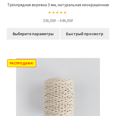
Трёхпрядная веревка 3 мм, натуральная неокрашенная
Оценка
5.00
Диапазон
336,00
₽
–
646,00
₽
из 5
цен:
Этот
336,00₽
Выберите параметры
Быстрый просмотр
товар
–
имеет
646,00₽
несколько
вариаций.
Опции
РАСПРОДАЖА!
можно
выбрать
на
странице
товара.