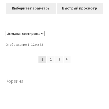
цен:
Этот
225,00₽
Выберите параметры
Быстрый просмотр
товар
–
имеет
412,00₽
несколько
вариаций.
Опции
можно
Отображение 1–12 из 33
выбрать
на
1
2
3
странице
товара.
Корзина