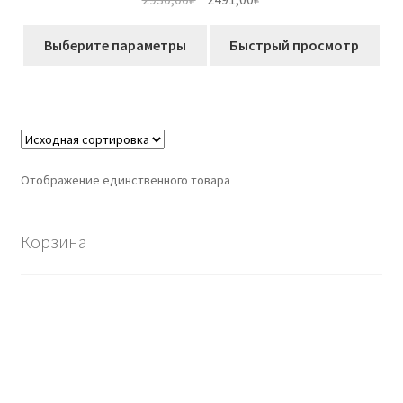
цена
цена:
Этот
составляла
2491,00₽.
Выберите параметры
Быстрый просмотр
товар
2930,00₽.
имеет
несколько
вариаций.
Опции
можно
Отображение единственного товара
выбрать
на
странице
Корзина
товара.