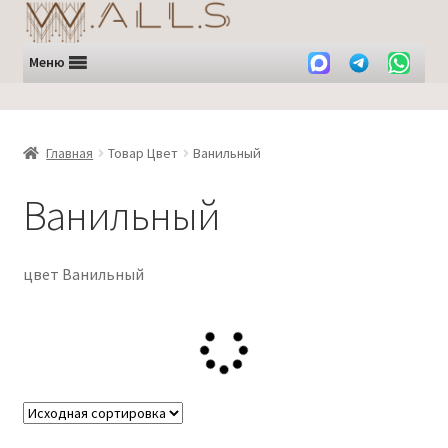
Перейти
Перейти
к
к
навигации
содержимому
Меню
Главная
Товар Цвет
Ванильный
Ванильный
цвет Ванильный