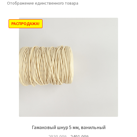
Отображение единственного товара
РАСПРОДАЖА!
Гамаковый шнур 5 мм, ванильный
Первоначальная
Текущая
2930,00
₽
2491,00
₽