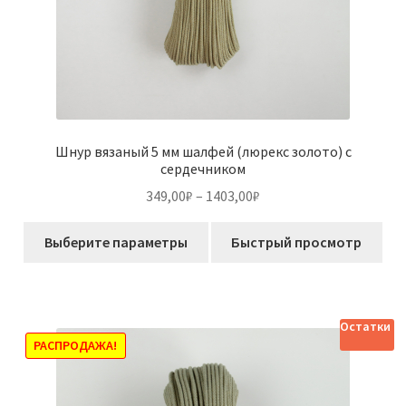
Шнур вязаный 5 мм шалфей (люрекс золото) с
сердечником
Диапазон
349,00
₽
–
1403,00
₽
цен:
Этот
349,00₽
Выберите параметры
Быстрый просмотр
товар
–
имеет
1403,00₽
несколько
вариаций.
Остатки
Опции
РАСПРОДАЖА!
можно
выбрать