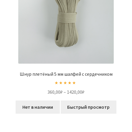
странице
товара.
Шнур плетёный 5 мм шалфей с сердечником
Оценка
5.00
Диапазон
360,00
₽
–
1420,00
₽
из 5
цен:
Этот
360,00₽
Нет в наличии
Быстрый просмотр
товар
–
имеет
1420,00₽
несколько