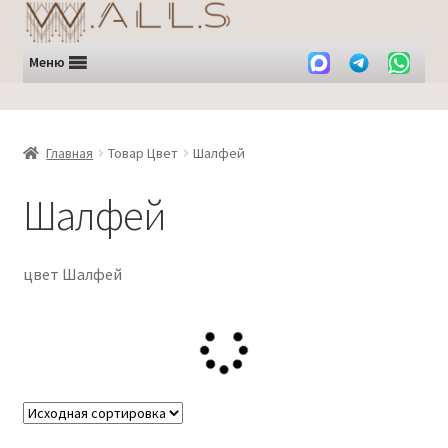
Перейти
Перейти
к
к
навигации
содержимому
Меню
Главная
Товар Цвет
Шалфей
Шалфей
цвет Шалфей