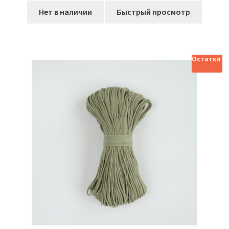
Этот
344,00₽
Нет в наличии
Быстрый просмотр
товар
–
имеет
655,00₽
несколько
вариаций.
Остатки
Опции
можно
выбрать
на
странице
товара.