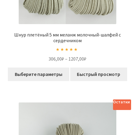
Шнур плетёный 5 мм меланж молочный-шалфей с
сердечником
Оценка
5.00
Диапазон
306,00
₽
–
1207,00
₽
из 5
цен:
Этот
306,00₽
Выберите параметры
Быстрый просмотр
товар
–
имеет
1207,00₽
несколько
вариаций.
Остатки
Опции
можно
выбрать
на