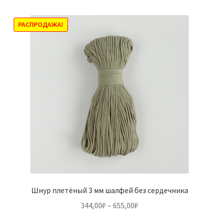
несколько
вариаций.
Опции
РАСПРОДАЖА!
можно
выбрать
на
странице
товара.
Шнур плетёный 3 мм шалфей без сердечника
Диапазон
344,00
₽
–
655,00
₽
цен: