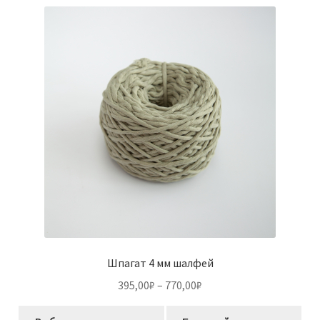
вариаций.
Опции
можно
выбрать
на
странице
товара.
Шпагат 4 мм шалфей
Диапазон
395,00
₽
–
770,00
₽
цен:
Этот
395,00₽