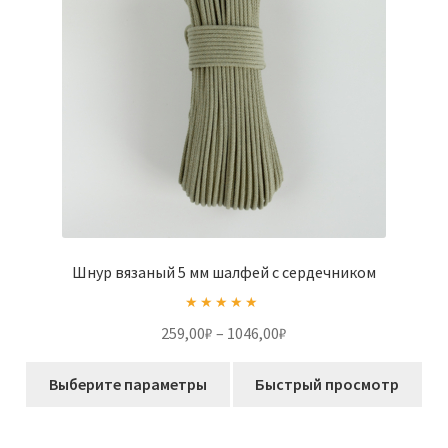
на
странице
товара.
Шнур вязаный 5 мм шалфей с сердечником
Оценка
5.00
Диапазон
259,00
₽
–
1046,00
₽
из 5
цен:
Этот
259,00₽
Выберите параметры
Быстрый просмотр
товар
–
имеет
1046,00₽