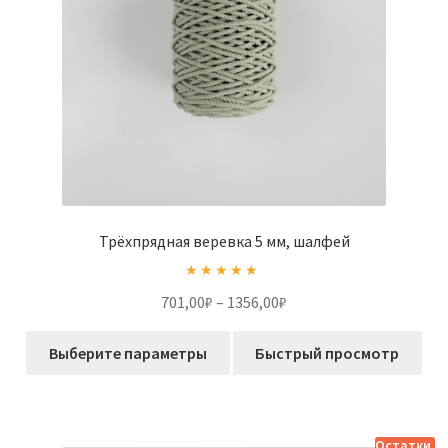
странице
товара.
Трёхпрядная веревка 5 мм, шалфей
Оценка
5.00
Диапазон
701,00
₽
–
1356,00
₽
из 5
цен:
Этот
701,00₽
Выберите параметры
Быстрый просмотр
товар
–
имеет
1356,00₽
несколько
вариаций.
Остатки