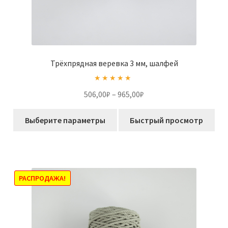
Трёхпрядная веревка 3 мм, шалфей
Оценка
5.00
Диапазон
506,00
₽
–
965,00
₽
из 5
цен:
Этот
506,00₽
Выберите параметры
Быстрый просмотр
товар
–
имеет
965,00₽
несколько
вариаций.
Опции
РАСПРОДАЖА!
можно
выбрать
на