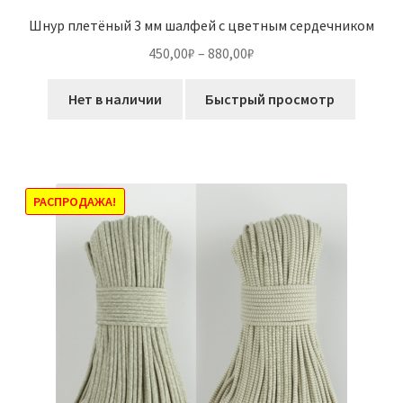
Шнур плетёный 3 мм шалфей с цветным сердечником
Диапазон
450,00
₽
–
880,00
₽
цен:
Этот
450,00₽
Нет в наличии
Быстрый просмотр
товар
–
имеет
880,00₽
несколько
вариаций.
Опции
РАСПРОДАЖА!
можно
выбрать
на
странице
товара.