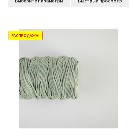
Выберите параметры
Быстрый просмотр
товар
–
имеет
770,00₽
несколько
вариаций.
Опции
РАСПРОДАЖА!
можно
выбрать
на
странице
товара.