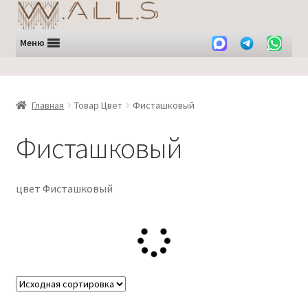
Перейти
Перейти
к
к
навигации
содержимому
Меню
Главная
Товар Цвет
Фисташковый
Фисташковый
цвет Фисташковый