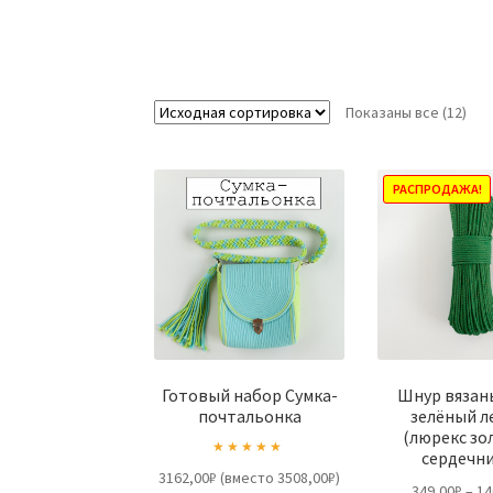
Показаны все (12)
РАСПРОДАЖА!
Готовый набор Сумка-
Шнур вязан
почтальонка
зелёный л
(люрекс зо
сердечн
Оценка
5.00
3162,00₽ (вместо 3508,00₽)
349,00
₽
–
14
из 5