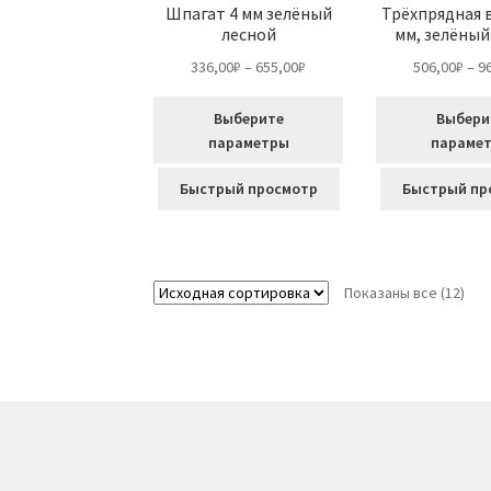
Шпагат 4 мм зелёный
Трёхпрядная 
лесной
мм, зелёный
Диапазон
336,00
₽
–
655,00
₽
506,00
₽
–
9
цен:
336,00₽
Выберите
Выбери
–
параметры
параме
655,00₽
Этот
Этот
Быстрый просмотр
Быстрый пр
товар
товар
имеет
имеет
несколько
несколько
вариаций.
вариаций.
Показаны все (12)
Опции
Опции
можно
можно
выбрать
выбрать
на
на
странице
странице
товара.
товара.