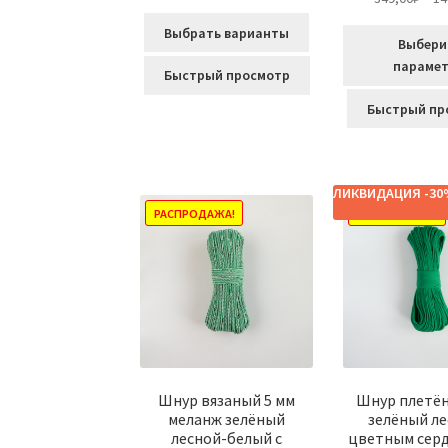
Выбрать варианты
Выбери
параме
Быстрый просмотр
Этот
Быстрый пр
товар
имеет
несколько
вариаций.
ЛИКВИДАЦИЯ -3
Опции
РАСПРОДАЖА!
РАСПРОДАЖА!
можно
выбрать
на
странице
товара.
Шнур вязаный 5 мм
Шнур плетён
меланж зелёный
зелёный ле
лесной-белый с
цветным сер