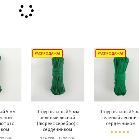
РАСПРОДАЖА!
РАСПРОДАЖА!
ый 5 мм
Шнур вязаный 5 мм
Шнур вязаный 5 
есной
зелёный лесной
зелёный лесной 
лото) с
(люрекс серебро) с
сердечником
иком
сердечником
Диапазон
Диапазон
03,00
₽
349,00
₽
–
1403,00
₽
Оценка
5.00