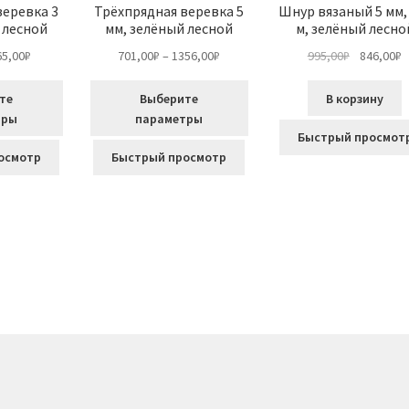
веревка 3
Трёхпрядная веревка 5
Шнур вязаный 5 мм,
 лесной
мм, зелёный лесной
м, зелёный лесно
Диапазон
Диапазон
Первонач
Т
65,00
₽
701,00
₽
–
1356,00
₽
995,00
₽
846,00
₽
цен:
цен:
цена
ц
506,00₽
701,00₽
составля
8
те
Выберите
В корзину
–
–
995,00₽.
тры
параметры
965,00₽
1356,00₽
Быстрый просмот
Этот
осмотр
Быстрый просмотр
товар
имеет
несколько
вариаций.
Опции
можно
выбрать
на
странице
товара.