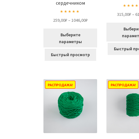
сердечником
Оценка
5
315,00
₽
–
6
Оценка
5.00
из 5
Диапазон
259,00
₽
–
1046,00
₽
из 5
цен:
Выбери
259,00₽
Выберите
параме
–
параметры
Этот
1046,00₽
Быстрый пр
Этот
товар
Быстрый просмотр
товар
имеет
имеет
несколько
несколько
вариаций.
вариаций.
Опции
РАСПРОДАЖА!
РАСПРОДАЖА!
Опции
можно
можно
выбрать
выбрать
на
на
странице
странице
товара.
товара.