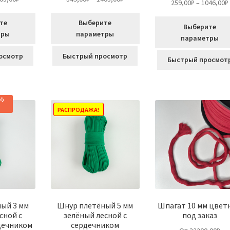
259,00
₽
–
1046,00
₽
из 5
цен:
цен:
349,00₽
349,00₽
те
Выберите
Выберите
–
–
тры
параметры
параметры
1403,00₽
1403,00₽
Этот
Этот
осмотр
Быстрый просмотр
Быстрый просмот
товар
товар
имеет
имеет
несколько
несколько
вариаций.
0%
вариаций.
Опции
РАСПРОДАЖА!
Опции
можно
можно
выбрать
выбрать
на
на
странице
странице
товара.
товара.
ый 3 мм
Шнур плетёный 5 мм
Шпагат 10 мм цвет
сной с
зелёный лесной с
под заказ
дечником
сердечником