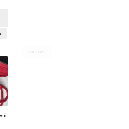
Диапазон
цен:
259,00₽
–
1046,00₽
р
Очистить
ной