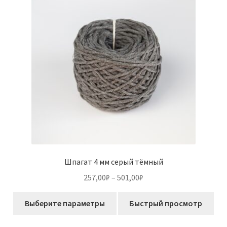
можно
выбрать
на
странице
товара.
Шпагат 4 мм серый тёмный
Диапазон
257,00
₽
–
501,00
₽
цен:
Этот
257,00₽
Выберите параметры
Быстрый просмотр
товар
–
имеет