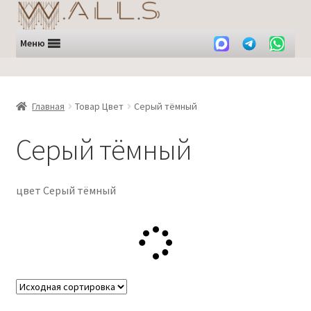
Перейти
Перейти
к
к
навигации
содержимому
Меню
Главная
Товар Цвет
Серый тёмный
Серый тёмный
цвет Серый тёмный