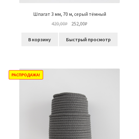
Шпагат 3 мм, 70 м, серый тёмный
Первоначальная
Текущая
420,00
₽
252,00
₽
цена
цена:
составляла
252,00₽.
В корзину
Быстрый просмотр
420,00₽.
РАСПРОДАЖА!