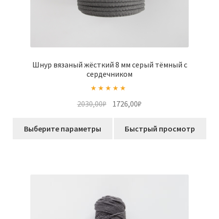
Шнур вязаный жёсткий 8 мм серый тёмный с
сердечником
Оценка
5.00
Первоначальная
Текущая
2030,00
₽
1726,00
₽
из 5
цена
цена:
Этот
составляла
1726,00₽.
Выберите параметры
Быстрый просмотр
товар
2030,00₽.
имеет
несколько
вариаций.
Опции
можно
выбрать