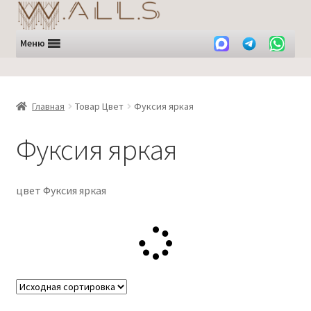
Перейти
Перейти
к
к
навигации
содержимому
Меню
Главная
Товар Цвет
Фуксия яркая
Фуксия яркая
цвет Фуксия яркая