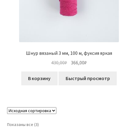
Шнур вязаный 3 мм, 100 м, фуксия яркая
Первоначальная
Текущая
430,00
₽
366,00
₽
цена
цена:
составляла
366,00₽.
В корзину
Быстрый просмотр
430,00₽.
Показаны все (3)