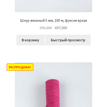
Шнур вязаный 5 мм, 100 м, фуксия яркая
Первоначальная
Текущая
995,00
₽
697,00
₽
цена
цена:
составляла
697,00₽.
В корзину
Быстрый просмотр
995,00₽.
РАСПРОДАЖА!