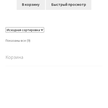
составляла
846,00₽.
В корзину
Быстрый просмотр
995,00₽.
Показаны все (9)
Корзина