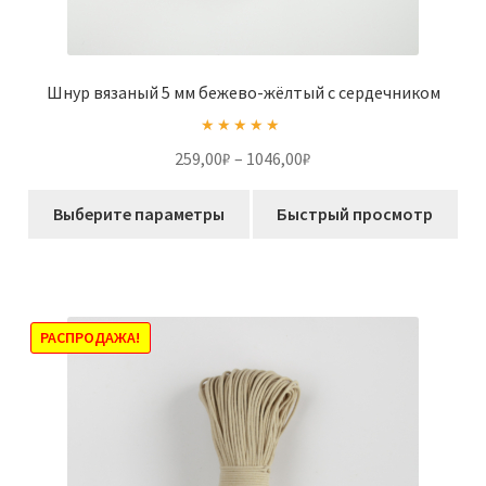
Шнур вязаный 5 мм бежево-жёлтый с сердечником
Оценка
5.00
Диапазон
259,00
₽
–
1046,00
₽
из 5
цен:
Этот
259,00₽
Выберите параметры
Быстрый просмотр
товар
–
имеет
1046,00₽
несколько
вариаций.
Опции
РАСПРОДАЖА!
можно
выбрать
на
странице
товара.