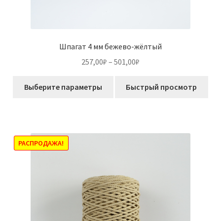
Шпагат 4 мм бежево-жёлтый
Диапазон
257,00
₽
–
501,00
₽
цен:
Этот
257,00₽
Выберите параметры
Быстрый просмотр
товар
–
имеет
501,00₽
несколько
вариаций.
Опции
РАСПРОДАЖА!
можно
выбрать
на
странице
товара.