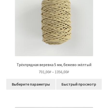
на
странице
товара.
Трёхпрядная веревка 5 мм, бежево-жёлтый
Диапазон
701,00
₽
–
1356,00
₽
цен:
Этот
701,00₽
Выберите параметры
Быстрый просмотр
товар
–
имеет
1356,00₽
несколько
вариаций.