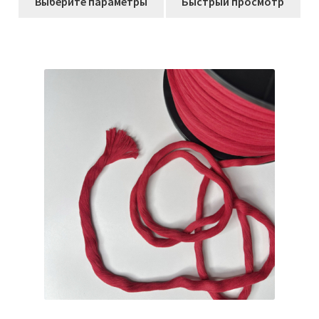
306,00₽
Выберите параметры
Быстрый просмотр
товар
–
имеет
1207,00₽
несколько
вариаций.
Опции
можно
выбрать
на
странице
товара.