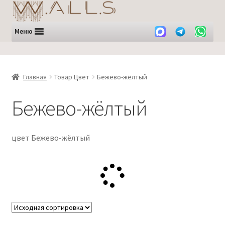
Перейти
Перейти
к
к
навигации
содержимому
Меню
Главная
Товар Цвет
Бежево-жёлтый
Бежево-жёлтый
цвет Бежево-жёлтый