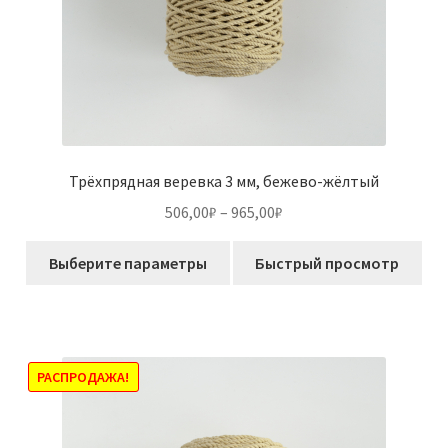
Трёхпрядная веревка 3 мм, бежево-жёлтый
Диапазон
506,00
₽
–
965,00
₽
цен:
Этот
506,00₽
Выберите параметры
Быстрый просмотр
товар
–
имеет
965,00₽
несколько
вариаций.
Опции
РАСПРОДАЖА!
можно
выбрать