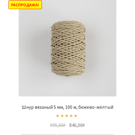
Опции
РАСПРОДАЖА!
можно
выбрать
на
странице
товара.
Шнур вязаный 5 мм, 100 м, бежево-жёлтый
Оценка
5.00
Первоначальная
Текущая
995,00
₽
846,00
₽
из 5
цена
цена: