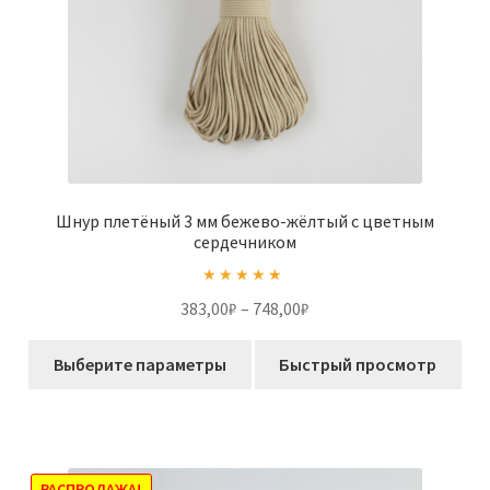
Шнур плетёный 3 мм бежево-жёлтый с цветным
сердечником
Оценка
5.00
Диапазон
383,00
₽
–
748,00
₽
из 5
цен:
Этот
383,00₽
Выберите параметры
Быстрый просмотр
товар
–
имеет
748,00₽
несколько
вариаций.
Опции
РАСПРОДАЖА!