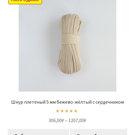
можно
выбрать
на
странице
товара.
Шнур плетёный 5 мм бежево-жёлтый с сердечником
Оценка
5.00
Диапазон
306,00
₽
–
1207,00
₽
из 5
цен:
Этот